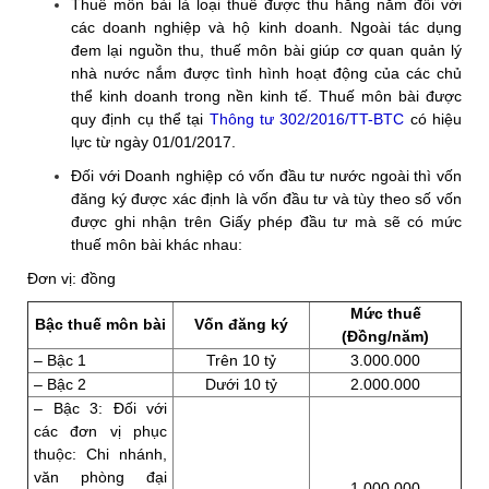
Thuế môn bài là loại thuế được thu hằng năm đối với
các doanh nghiệp và hộ kinh doanh. Ngoài tác dụng
đem lại nguồn thu, thuế môn bài giúp cơ quan quản lý
nhà nước nắm được tình hình hoạt động của các chủ
thể kinh doanh trong nền kinh tế. Thuế môn bài được
quy định cụ thể tại
Thông tư 302/2016/TT-BTC
có hiệu
lực từ ngày 01/01/2017.
Đối với Doanh nghiệp có vốn đầu tư nước ngoài thì vốn
đăng ký được xác định là vốn đầu tư và tùy theo số vốn
được ghi nhận trên Giấy phép đầu tư mà sẽ có mức
thuế môn bài khác nhau:
Đơn vị: đồng
Mức thuế
Bậc thuế môn bài
Vốn đăng ký
(Đồng/năm)
– Bậc 1
Trên 10 tỷ
3.000.000
– Bậc 2
Dưới 10 tỷ
2.000.000
– Bậc 3: Đối với
các đơn vị phục
thuộc: Chi nhánh,
văn phòng đại
1.000.000