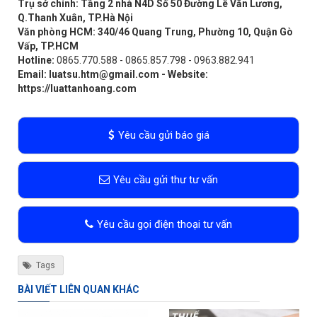
Trụ sở chính: Tầng 2 nhà N4D Số 50 Đường Lê Văn Lương,
Q.Thanh Xuân, TP.Hà Nội
Văn phòng HCM: 340/46 Quang Trung, Phường 10, Quận Gò
Vấp, TP.HCM
Hotline:
0865.770.588 - 0865.857.798 - 0963.882.941
Email:
luatsu.htm@gmail.com
- Website:
https://luattanhoang.com
Yêu cầu gửi báo giá
Yêu cầu gửi thư tư vấn
Yêu cầu gọi điện thoại tư vấn
Tags
BÀI VIẾT LIÊN QUAN KHÁC