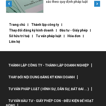
xác theo quy định pháp luật
Trang chủ
Thành lập công ty
Thay đổi đăng ký kinh doanh
Đầu tư - Giấy phép
Sở hữu trí tuệ
Tư vấn pháp luật
Hóa đơn
Liên hệ
THÀNH LẬP CÔNG TY - THÀNH LẬP DOANH NGHIỆP
THAY ĐỔI NỘI DUNG ĐĂNG KÝ KINH DOANH
TƯ VẤN PHÁP LUẬT ( HÌNH SỰ, DÂN SỰ, ĐẤT ĐAI ... )
TƯ VẤN ĐẦU TƯ - GIẤY PHÉP CON - ĐIỀU KIỆN ĐỂ HOẠT
ĐỘNG