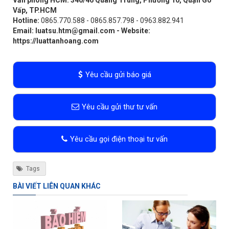
Văn phòng HCM: 340/46 Quang Trung, Phường 10, Quận Gò
Vấp, TP.HCM
Hotline:
0865.770.588 - 0865.857.798 - 0963.882.941
Email:
luatsu.htm@gmail.com
- Website:
https://luattanhoang.com
Yêu cầu gửi báo giá
Yêu cầu gửi thư tư vấn
Yêu cầu gọi điện thoại tư vấn
Tags
BÀI VIẾT LIÊN QUAN KHÁC