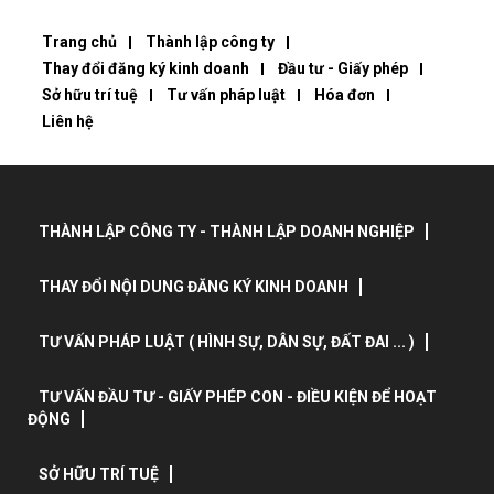
Trang chủ
Thành lập công ty
Thay đổi đăng ký kinh doanh
Đầu tư - Giấy phép
Sở hữu trí tuệ
Tư vấn pháp luật
Hóa đơn
Liên hệ
THÀNH LẬP CÔNG TY - THÀNH LẬP DOANH NGHIỆP
THAY ĐỔI NỘI DUNG ĐĂNG KÝ KINH DOANH
TƯ VẤN PHÁP LUẬT ( HÌNH SỰ, DÂN SỰ, ĐẤT ĐAI ... )
TƯ VẤN ĐẦU TƯ - GIẤY PHÉP CON - ĐIỀU KIỆN ĐỂ HOẠT
ĐỘNG
SỞ HỮU TRÍ TUỆ