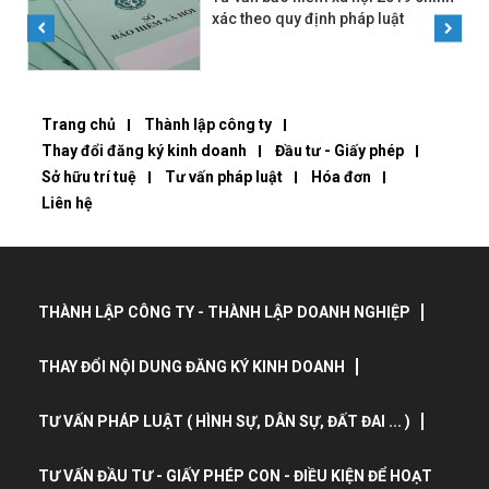
xác theo quy định pháp luật
Trang chủ
Thành lập công ty
Thay đổi đăng ký kinh doanh
Đầu tư - Giấy phép
Sở hữu trí tuệ
Tư vấn pháp luật
Hóa đơn
Liên hệ
THÀNH LẬP CÔNG TY - THÀNH LẬP DOANH NGHIỆP
THAY ĐỔI NỘI DUNG ĐĂNG KÝ KINH DOANH
TƯ VẤN PHÁP LUẬT ( HÌNH SỰ, DÂN SỰ, ĐẤT ĐAI ... )
TƯ VẤN ĐẦU TƯ - GIẤY PHÉP CON - ĐIỀU KIỆN ĐỂ HOẠT