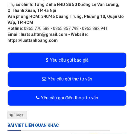
Trụ sở chính: Tầng 2 nhà N4D Số 50 Đường Lê Văn Lương,
Q.Thanh Xuân, TP.Hà Nội
Văn phòng HCM: 340/46 Quang Trung, Phường 10, Quận Gò
Vấp, TP.HCM
Hotline:
0865.770.588 - 0865.857.798 - 0963.882.941
Email:
luatsu.htm@gmail.com
- Website:
https://luattanhoang.com
Yêu cầu gửi báo giá
Yêu cầu gửi thư tư vấn
Yêu cầu gọi điện thoại tư vấn
Tags
BÀI VIẾT LIÊN QUAN KHÁC