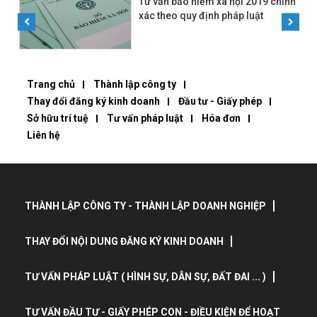
Tư vấn bảo hiểm xã hội 2019 chính
xác theo quy định pháp luật
Trang chủ
Thành lập công ty
Thay đổi đăng ký kinh doanh
Đầu tư - Giấy phép
Sở hữu trí tuệ
Tư vấn pháp luật
Hóa đơn
Liên hệ
THÀNH LẬP CÔNG TY - THÀNH LẬP DOANH NGHIỆP
THAY ĐỔI NỘI DUNG ĐĂNG KÝ KINH DOANH
TƯ VẤN PHÁP LUẬT ( HÌNH SỰ, DÂN SỰ, ĐẤT ĐAI ... )
TƯ VẤN ĐẦU TƯ - GIẤY PHÉP CON - ĐIỀU KIỆN ĐỂ HOẠT