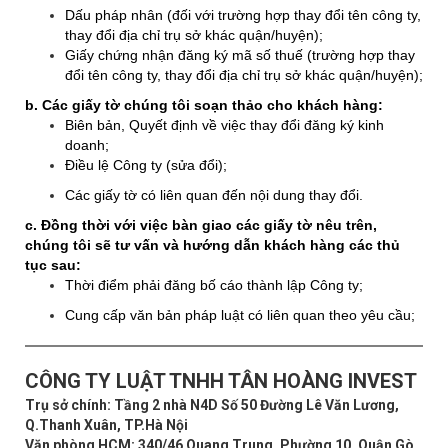
Dấu pháp nhân (đối với trường hợp thay đổi tên công ty,
thay đổi địa chỉ trụ sở khác quận/huyện)
;
Giấy chứng nhận đăng ký mã số thuế (trường hợp thay
đổi tên công ty, thay đổi địa chỉ trụ sở khác quận/huyện);
b. Các giấy tờ chúng tôi soạn thảo cho khách hàng:
Biên bản, Quyết định về việc thay đổi đăng ký kinh
doanh;
Điều lệ Công ty (sửa đổi);
Các giấy tờ có liên quan đến nội dung thay đổi
.
c. Đồng thời với việc bàn giao các giấy tờ nêu trên,
chúng tôi sẽ tư vấn và hướng dẫn khách hàng các thủ
tục sau:
Thời điểm phải đăng bố cáo thành lập Công ty;
Cung cấp văn bản pháp luật có liên quan theo yêu cầu
;
CÔNG TY LUẬT TNHH TÂN HOÀNG INVEST
Trụ sở chính: Tầng 2 nhà N4D Số 50 Đường Lê Văn Lương,
Q.Thanh Xuân, TP.Hà Nội
Văn phòng HCM: 340/46 Quang Trung, Phường 10, Quận Gò