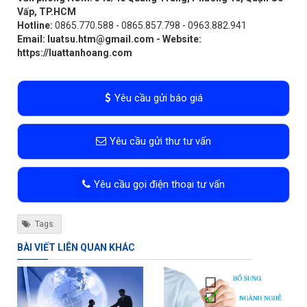
Vấp, TP.HCM
Hotline:
0865.770.588 - 0865.857.798 - 0963.882.941
Email:
luatsu.htm@gmail.com
- Website:
https://luattanhoang.com
Yêu cầu gửi báo giá
Yêu cầu gửi thư tư vấn
Yêu cầu gọi điện thoại tư vấn
Tags
BÀI VIẾT LIÊN QUAN KHÁC