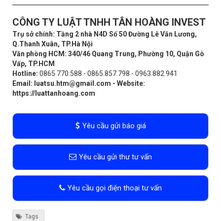
CÔNG TY LUẬT TNHH TÂN HOÀNG INVEST
Trụ sở chính: Tầng 2 nhà N4D Số 50 Đường Lê Văn Lương,
Q.Thanh Xuân, TP.Hà Nội
Văn phòng HCM: 340/46 Quang Trung, Phường 10, Quận Gò
Vấp, TP.HCM
Hotline:
0865.770.588 - 0865.857.798 - 0963.882.941
Email:
luatsu.htm@gmail.com
- Website:
https://luattanhoang.com
Yêu cầu gửi báo giá
Yêu cầu gửi thư tư vấn
Yêu cầu gọi điện thoại tư vấn
Tags