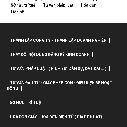
Sở hữu trí tuệ
Tư vấn pháp luật
Hóa đơn
Liên hệ
THÀNH LẬP CÔNG TY - THÀNH LẬP DOANH NGHIỆP
THAY ĐỔI NỘI DUNG ĐĂNG KÝ KINH DOANH
TƯ VẤN PHÁP LUẬT ( HÌNH SỰ, DÂN SỰ, ĐẤT ĐAI ... )
TƯ VẤN ĐẦU TƯ - GIẤY PHÉP CON - ĐIỀU KIỆN ĐỂ HOẠT
ĐỘNG
SỞ HỮU TRÍ TUỆ
HÓA ĐƠN GIẤY - HÓA ĐƠN ĐIỆN TỬ ( GIÁ RẺ NHẤT)