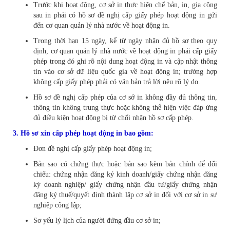
Trước khi hoạt động, cơ sở in thực hiện chế bản, in, gia công
sau in phải có hồ sơ đề nghị cấp giấy phép hoạt động in gửi
đến cơ quan quản lý nhà nước về hoạt động in.
Trong thời hạn 15 ngày, kể từ ngày nhận đủ hồ sơ theo quy
định, cơ quan quản lý nhà nước về hoạt động in phải cấp giấy
phép trong đó ghi rõ nội dung hoạt động in và cập nhật thông
tin vào cơ sở dữ liệu quốc gia về hoạt động in; trường hợp
không cấp giấy phép phải có văn bản trả lời nêu rõ lý do.
Hồ sơ đề nghị cấp phép của cơ sở in không đầy đủ thông tin,
thông tin không trung thực hoặc không thể hiện việc đáp ứng
đủ điều kiện hoạt động bị từ chối nhận hồ sơ cấp phép.
3. Hồ sơ xin cấp phép hoạt động in bao gồm:
Đơn đề nghị cấp giấy phép hoạt động in;
Bản sao có chứng thực hoặc bản sao kèm bản chính để đối
chiếu: chứng nhận đăng ký kinh doanh/giấy chứng nhận đăng
ký doanh nghiệp/ giấy chứng nhận đầu tư/giấy chứng nhận
đăng ký thuế/quyết định thành lập cơ sở in đối với cơ sở in sự
nghiệp công lập;
Sơ yếu lý lịch của người đứng đầu cơ sở in;