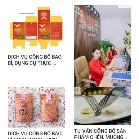
DỊCH VỤ CÔNG BỐ BAO 
BÌ, DỤNG CỤ THỰC 
PHẨM
GIÁM ĐỐC KHỚI NGHIỆP 
- CEO
TƯ VẤN CÔNG BỐ SẢN 
DỊCH VỤ CÔNG BỐ BAO 
PHẨM CHÉN, MUỖNG 