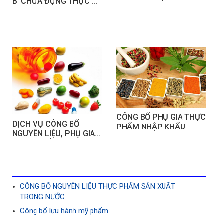
BÌ CHỨA ĐỰNG THỰC 
SỨ
PHẨM
CÔNG BỐ PHỤ GIA THỰC 
DỊCH VỤ CÔNG BỐ 
PHẨM NHẬP KHẨU
NGUYÊN LIỆU, PHỤ GIA 
THỰC PHẨM
CÔNG BỐ NGUYÊN LIỆU THỰC PHẨM SẢN XUẤT
TRONG NƯỚC
Công bố lưu hành mỹ phẩm