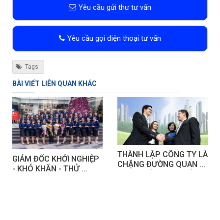
Yêu cầu gửi thư tư vấn
Yêu cầu gọi điện thoại tư vấn
Tags
BÀI VIẾT LIÊN QUAN KHÁC
THÀNH LẬP CÔNG TY LÀ 
GIÁM ĐỐC KHỞI NGHIỆP 
CHẶNG ĐƯỜNG QUAN 
- KHÓ KHĂN - THỬ 
TRỌNG ĐẦU TIÊN ĐỂ 
THÁCH - VINH QUANG
KHỞI NGHIỆP.