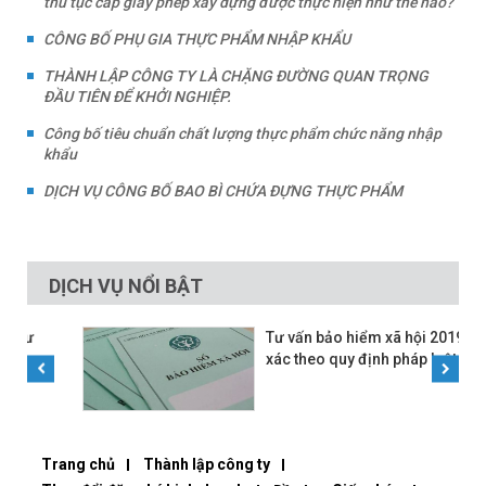
thủ tục cấp giấy phép xây dựng được thực hiện như thế nào?
CÔNG BỐ PHỤ GIA THỰC PHẨM NHẬP KHẨU
THÀNH LẬP CÔNG TY LÀ CHẶNG ĐƯỜNG QUAN TRỌNG
ĐẦU TIÊN ĐỂ KHỞI NGHIỆP.
Công bố tiêu chuẩn chất lượng thực phẩm chức năng nhập
khẩu
DỊCH VỤ CÔNG BỐ BAO BÌ CHỨA ĐỰNG THỰC PHẨM
DỊCH VỤ NỔI BẬT
Tư vấn bảo hiểm xã hội 2019 chính
xác theo quy định pháp luật
Trang chủ
Thành lập công ty