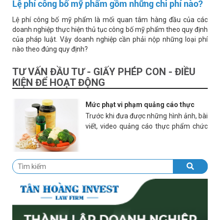
Lệ phí công bố mỹ phẩm gồm những chi phí nào?
Lệ phí công bố mỹ phẩm là mối quan tâm hàng đầu của các
doanh nghiệp thực hiện thủ tục công bố mỹ phẩm theo quy định
của pháp luật. Vậy doanh nghiệp cần phải nộp những loại phí
nào theo đúng quy định?
TƯ VẤN ĐẦU TƯ - GIẤY PHÉP CON - ĐIỀU
KIỆN ĐỂ HOẠT ĐỘNG
Mức phạt vi phạm quảng cáo thực
Trước khi đưa được những hình ảnh, bài
phẩm chức năng như thế nào?
viết, video quảng cáo thực phẩm chức
năng lên báo chí, truyền hình, internet
ngoài việc lên ý tưởng, thiết kế, dựng
phim… doanh nghiệp còn phải hoàn
thành thủ tục xin giấy phép quảng cáo
thực phẩm chức năng tại cơ quan quản
lý nhà nước về an toàn thực phẩm. Việc
xin giấy phép quảng cáo thực phẩm
chức năng là thủ tục tương đối phức
tạp, đòi hỏi doanh nghiệp phải có hiểu