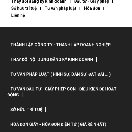
Thay đổi đăng ký kinh doanh
Đầu tư - Giấy phép
Sở hữu trí tuệ
Tư vấn pháp luật
Hóa đơn
Liên hệ
THÀNH LẬP CÔNG TY - THÀNH LẬP DOANH NGHIỆP
THAY ĐỔI NỘI DUNG ĐĂNG KÝ KINH DOANH
TƯ VẤN PHÁP LUẬT ( HÌNH SỰ, DÂN SỰ, ĐẤT ĐAI ... )
TƯ VẤN ĐẦU TƯ - GIẤY PHÉP CON - ĐIỀU KIỆN ĐỂ HOẠT
ĐỘNG
SỞ HỮU TRÍ TUỆ
HÓA ĐƠN GIẤY - HÓA ĐƠN ĐIỆN TỬ ( GIÁ RẺ NHẤT)